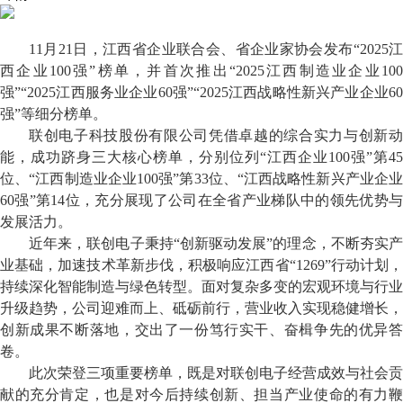
11月21日，
江西
省企业联合会、省企业家协会发布
“2025
西企业100强”榜单，并首次推出“2025江西制造业企业100
强”“2025江西服务业企业60强”“2025江西战略性新兴产业企业60
强”等
细分
榜单。
联创电子科技股份有限公司凭借卓越的综合实力与创新动
能，成功跻身三大核心榜单，分别位列
“江西企业100强”第45
位、“江西制造业企业100强”第33位、“江西战略性新兴产业企业
60强”第14位，充分展现了
公司
在全省产业梯队中的领先优势
发展活力。
近年来，联创电子秉持
“创新驱动发展”的理念，不断夯实
业基础，加速技术革新步伐，积极响应江西省“1269”行动计划，
持续深化智能制造与绿色转型。面对复杂多变的宏观环境与行业
升级趋势，公司迎难而上、砥砺前行，营业收入实现稳健增长，
创新成果不断落地，交出了一份笃行实干、奋楫争先的优异答
卷。
此次荣登三项重要榜单，既是对联创电子经营成效与社会贡
献的充分肯定，也是对今后持续创新、担当产业使命的有力鞭