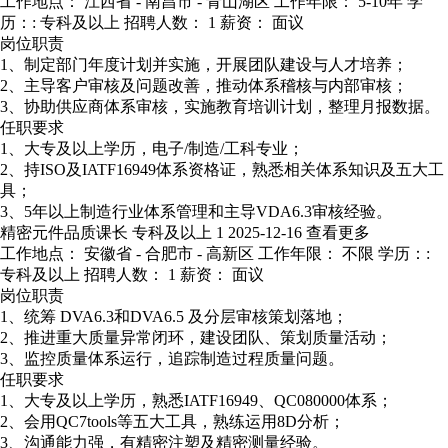
工作地点： 江西省 - 南昌市 - 青山湖区
工作年限： 5-10年
学
历：: 专科及以上
招聘人数： 1
薪资： 面议
岗位职责
1、制定部门年度计划并实施，开展团队建设与人才培养；
2、主导客户审核及问题改善，推动体系稽核与内部审核；
3、协助供应商体系审核，实施教育培训计划，整理月报数据。
任职要求
1、大专及以上学历，电子/制造/工科专业；
2、持ISO及IATF16949体系资格证，熟悉相关体系知识及五大工
具；
3、5年以上制造行业体系管理和主导VDA6.3审核经验。
精密元件品质课长
专科及以上
1
2025-12-16
查看更多
工作地点： 安徽省 - 合肥市 - 高新区
工作年限： 不限
学历：:
专科及以上
招聘人数： 1
薪资： 面议
岗位职责
1、统筹 DVA6.3和DVA6.5 及分层审核策划落地；
2、推进重大质量异常闭环，建设团队、策划质量活动；
3、监控质量体系运行，追踪制造过程质量问题。
任职要求
1、大专及以上学历，熟悉IATF16949、QC080000体系；
2、会用QC7tools等五大工具，熟练运用8D分析；
3、沟通能力强，有精密注塑及精密测量经验。