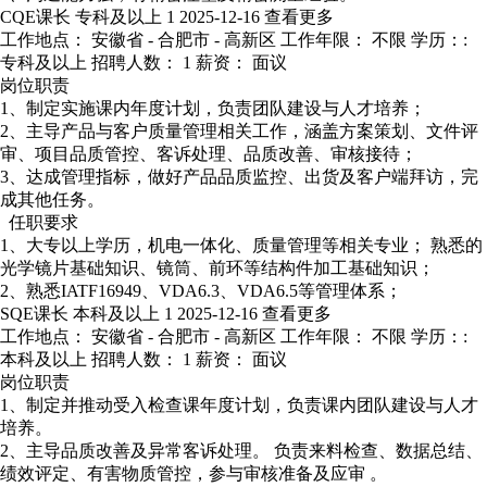
CQE课长
专科及以上
1
2025-12-16
查看更多
工作地点： 安徽省 - 合肥市 - 高新区
工作年限： 不限
学历：:
专科及以上
招聘人数： 1
薪资： 面议
岗位职责
1、制定实施课内年度计划，负责团队建设与人才培养；
2、主导产品与客户质量管理相关工作，涵盖方案策划、文件评
审、项目品质管控、客诉处理、品质改善、审核接待；
3、达成管理指标，做好产品品质监控、出货及客户端拜访，完
成其他任务。
任职要求
1、大专以上学历，机电一体化、质量管理等相关专业； 熟悉的
光学镜片基础知识、镜筒、前环等结构件加工基础知识；
2、熟悉IATF16949、VDA6.3、VDA6.5等管理体系；
SQE课长
本科及以上
1
2025-12-16
查看更多
工作地点： 安徽省 - 合肥市 - 高新区
工作年限： 不限
学历：:
本科及以上
招聘人数： 1
薪资： 面议
岗位职责
1、制定并推动受入检查课年度计划，负责课内团队建设与人才
培养。
2、主导品质改善及异常客诉处理。 负责来料检查、数据总结、
绩效评定、有害物质管控，参与审核准备及应审 。