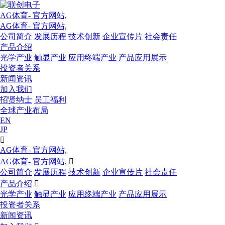
AG体育- 官方网站,
AG体育- 官方网站,
公司简介
发展历程
技术创新
企业宣传片
社会责任
产品介绍
光学产业
触显产业
应用终端产业
产品应用展示
投资者关系
新闻资讯
加入我们
招贤纳士
员工福利
全球产业布局
EN
JP

AG体育- 官方网站,
AG体育- 官方网站,

公司简介
发展历程
技术创新
企业宣传片
社会责任
产品介绍

光学产业
触显产业
应用终端产业
产品应用展示
投资者关系
新闻资讯